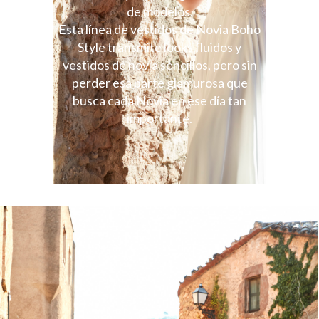
de modelos.
Esta línea de vestidos de Novia Boho
Style transmite looks fluidos y
vestidos de novia sencillos, pero sin
perder esa parte glamurosa que
busca cada Novia en ese día tan
importante.